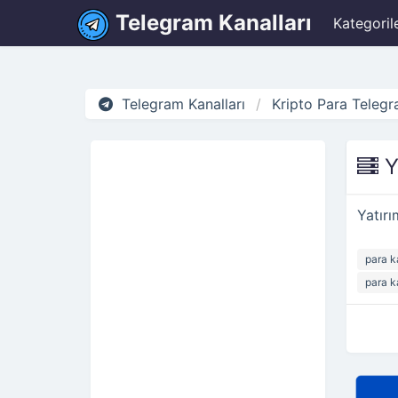
Telegram Kanalları
Kategoril
Telegram Kanalları
Kripto Para Telegr
Y
Yatırı
para 
para k