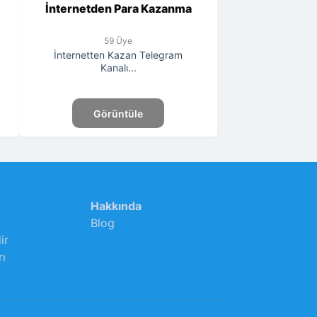
İnternetden Para Kazanma
59 Üye
İnternetten Kazan Telegram
Kanalı...
Görüntüle
Hakkında
Blog
ir
ı