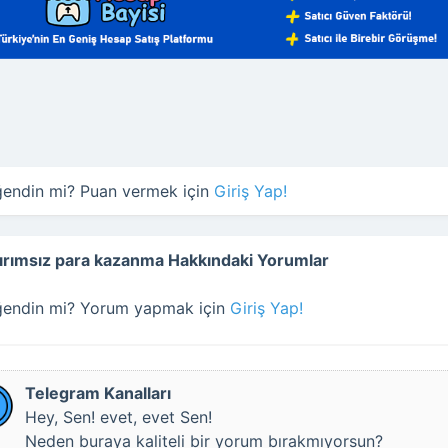
endin mi? Puan vermek için
Giriş Yap!
ırımsız para kazanma Hakkındaki Yorumlar
endin mi? Yorum yapmak için
Giriş Yap!
Telegram Kanalları
Hey, Sen! evet, evet Sen!
Neden buraya kaliteli bir yorum bırakmıyorsun?