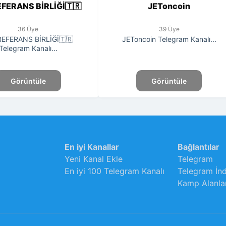
EFERANS BİRLİĞİ🇹🇷
JEToncoin
36 Üye
39 Üye
REFERANS BİRLİĞİ🇹🇷
JEToncoin Telegram Kanalı...
Telegram Kanalı...
Görüntüle
Görüntüle
En iyi Kanallar
Bağlantılar
Yeni Kanal Ekle
Telegram
En iyi 100 Telegram Kanalı
Telegram İnd
Kamp Alanlar