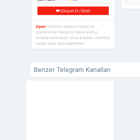
Şikayet Et / Bildir
Uyarı:
Sitemize eklenen ilanlar ile
sitemizin her hangi bir ilişkisi yoktur.
İlanlara katılmadan önce araştırın, özellikle
sizden para talep ederlerse!
Benzer Telegram Kanalları