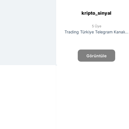
kripto_sinyal
5 Üye
Trading Türkiye Telegram Kanalı...
Görüntüle