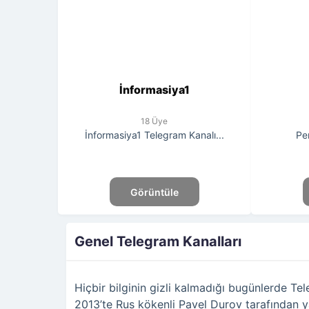
İnformasiya1
18 Üye
İnformasiya1 Telegram Kanalı...
Pe
Görüntüle
Genel Telegram Kanalları
Hiçbir bilginin gizli kalmadığı bugünlerde Tel
2013’te Rus kökenli Pavel Durov tarafından y