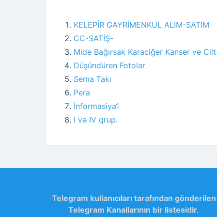
KELEPİR GAYRİMENKUL ALIM-SATIM
CC-SATİŞ-
Mide Bağırsak Karaciğer Kanser ve Cilt
Düşündüren Fotolar
Sema Takı
Pera
İnformasiya1
I və IV qrup.
Telegram kullanıcıları tarafından gönderilen
Telegram Kanallarının bir listesidir.