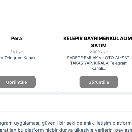
Pera
KELEPİR GAYRİMENKUL ALIM
SATIM
34 Üye
2.300 Üye
ra Telegram Kanalı...
SADECE EMLAK ve OTO AL-SAT,
TAKAS YAP, KİRALA Telegram
Kanalı...
Görüntüle
Görüntüle
egram uygulaması, güvenli bir şekilde anlık iletişim platfor
aratılan bu platform hiçbir dünya ülkesiyle verilerini pay