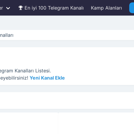
er
En iyi 100 Telegram Kanalı
Kamp Alanları
alları
gram Kanalları Listesi.
eyebilirsiniz!
Yeni Kanal Ekle