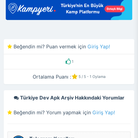
Beğendin mi? Puan vermek için
Giriş Yap!
1
Ortalama Puanı :
5
/
5
-
1
Oylama
Türkiye Dev Apk Arşiv Hakkındaki Yorumlar
Beğendin mi? Yorum yapmak için
Giriş Yap!