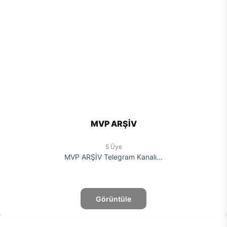
MVP ARŞİV
5 Üye
MVP ARŞİV Telegram Kanalı...
Görüntüle