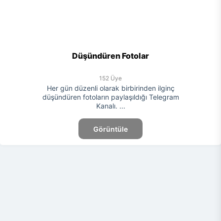
Düşündüren Fotolar
152 Üye
Her gün düzenli olarak birbirinden ilginç
düşündüren fotoların paylaşıldığı Telegram
Kanalı. ...
Görüntüle