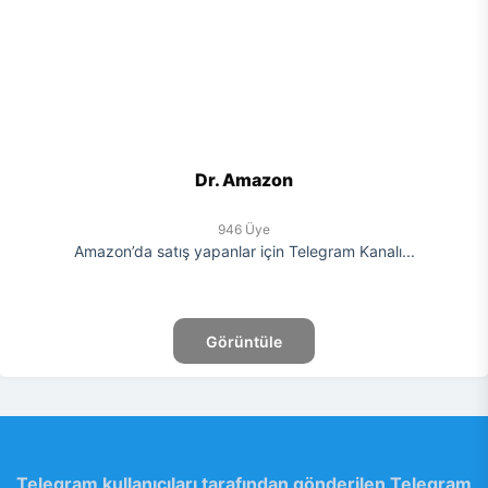
Dr. Amazon
946 Üye
Amazon’da satış yapanlar için Telegram Kanalı...
Görüntüle
Telegram kullanıcıları tarafından gönderilen Telegram