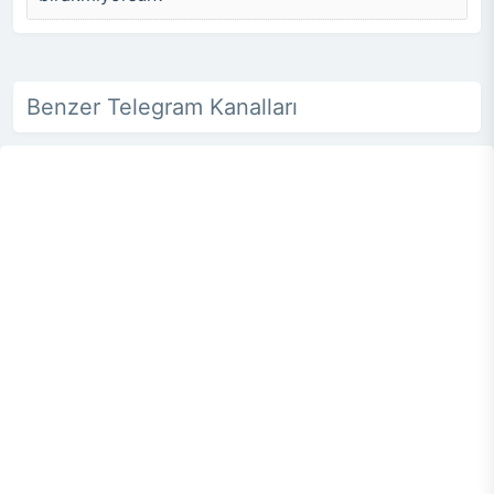
Benzer Telegram Kanalları