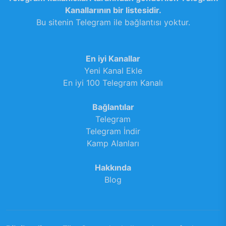
Kanallarının bir listesidir.
Bu sitenin Telegram ile bağlantısı yoktur.
En iyi Kanallar
Yeni Kanal Ekle
En iyi 100 Telegram Kanalı
Bağlantılar
Telegram
Telegram İndir
Kamp Alanları
Hakkında
Blog