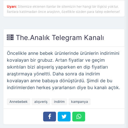
Uyarı:
Sitemize eklenen ilanlar ile sitemizin her hangi bir ilişkisi yoktur.
İlanlara katılmadan önce araştırın, özellikle sizden para talep ederlerse!
The.Analık Telegram Kanalı
Öncelikle anne bebek ürünlerinde ürünlerin indirimini
kovalayan bir grubuz. Artan fiyatlar ve geçim
sıkıntıları bizi alışveriş yaparken en dip fiyatları
araştırmaya yöneltti. Daha sonra da indirim
kovalayan anne babaya dönüştürdü. Şimdi de bu
indirimlerden herkes yararlansın diye bu kanalı açtık.
Annebebek
alışveriş
indirim
kampanya