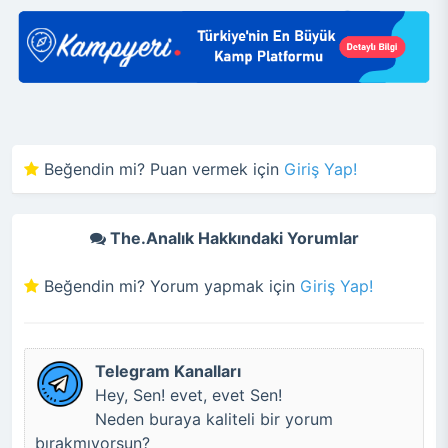
Beğendin mi? Puan vermek için
Giriş Yap!
The.Analık Hakkındaki Yorumlar
Beğendin mi? Yorum yapmak için
Giriş Yap!
Telegram Kanalları
Hey, Sen! evet, evet Sen!
Neden buraya kaliteli bir yorum
bırakmıyorsun?