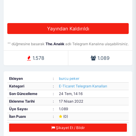
Yayından Kaldırıldı
"" düğmesine basarak
The.Analık
adlı Telegram Kanalına ulaşabilirsiniz.
1.578
1.089
Ekleyen
:
burcu peker
Kategori
:
E-Ticaret Telegram Kanalları
Son Güncelleme
:
24 Tem, 14:16
Eklenme Tarihi
:
17 Nisan 2022
Üye Sayısı
:
1.089
İlan Puanı
:
(0)
Şikayet Et / Bildir