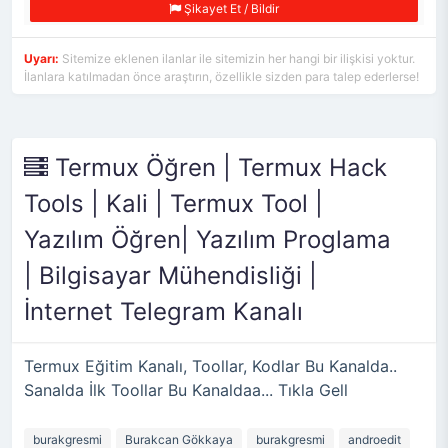
Şikayet Et / Bildir
Uyarı:
Sitemize eklenen ilanlar ile sitemizin her hangi bir ilişkisi yoktur.
İlanlara katılmadan önce araştırın, özellikle sizden para talep ederlerse!
Termux Öğren | Termux Hack
Tools | Kali | Termux Tool |
Yazılım Öğren| Yazılım Proglama
| Bilgisayar Mühendisliği |
İnternet Telegram Kanalı
Termux Eğitim Kanalı, Toollar, Kodlar Bu Kanalda..
Sanalda İlk Toollar Bu Kanaldaa... Tıkla Gell
burakgresmi
Burakcan Gökkaya
burakgresmi
androedit