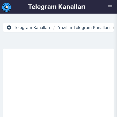
Telegram Kanalları
Telegram Kanalları
Yazılım Telegram Kanalları