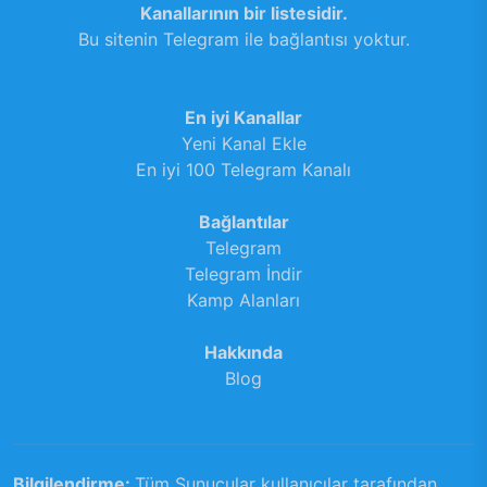
Kanallarının bir listesidir.
Bu sitenin Telegram ile bağlantısı yoktur.
En iyi Kanallar
Yeni Kanal Ekle
En iyi 100 Telegram Kanalı
Bağlantılar
Telegram
Telegram İndir
Kamp Alanları
Hakkında
Blog
Bilgilendirme:
Tüm Sunucular kullanıcılar tarafından