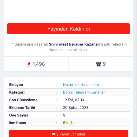
Yayından Kaldırıldı
"" düğmesine basarak
ShininHeat Beraber Kazanalım
adlı Telegram
Kanalına ulaşabilirsiniz.
1.498
9
Ekleyen
:
Huzursuz Hayallerim
Kategori
:
Borsa Telegram Kanalları
Son Güncelleme
:
12 Eyl, 07:14
Eklenme Tarihi
:
20 Şubat 2023
Üye Sayısı
:
9
İlan Puanı
:
5
(1)
Şikayet Et / Bildir