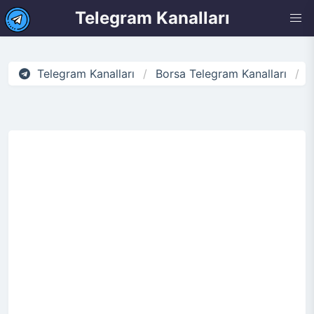
Telegram Kanalları
Telegram Kanalları
Borsa Telegram Kanalları
S