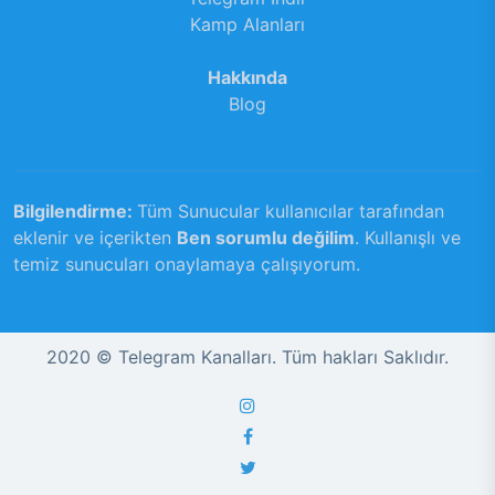
Kamp Alanları
Hakkında
Blog
Bilgilendirme:
Tüm Sunucular kullanıcılar tarafından
eklenir ve içerikten
Ben sorumlu değilim
. Kullanışlı ve
temiz sunucuları onaylamaya çalışıyorum.
2020 © Telegram Kanalları. Tüm hakları Saklıdır.