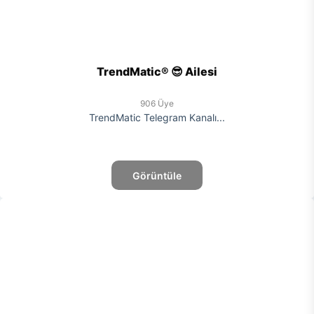
TrendMatic® 😎 Ailesi
906 Üye
TrendMatic Telegram Kanalı...
Görüntüle