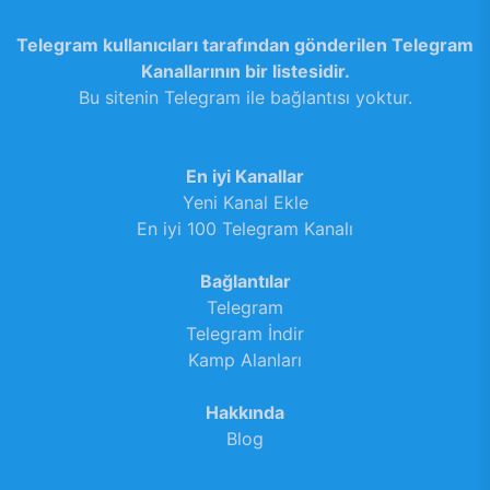
Telegram kullanıcıları tarafından gönderilen Telegram
Kanallarının bir listesidir.
Bu sitenin Telegram ile bağlantısı yoktur.
En iyi Kanallar
Yeni Kanal Ekle
En iyi 100 Telegram Kanalı
Bağlantılar
Telegram
Telegram İndir
Kamp Alanları
Hakkında
Blog