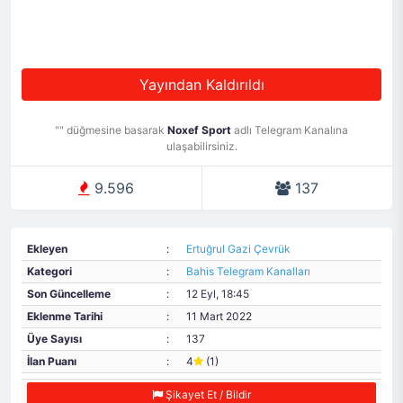
Yayından Kaldırıldı
"" düğmesine basarak
Noxef Sport
adlı Telegram Kanalına
ulaşabilirsiniz.
9.596
137
Ekleyen
:
Ertuğrul Gazi Çevrük
Kategori
:
Bahis Telegram Kanalları
Son Güncelleme
:
12 Eyl, 18:45
Eklenme Tarihi
:
11 Mart 2022
Üye Sayısı
:
137
İlan Puanı
:
4
(1)
Şikayet Et / Bildir