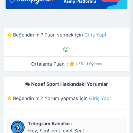
Beğendin mi? Puan vermek için
Giriş Yap!
1
Ortalama Puanı :
4
/
5
-
1
Oylama
Noxef Sport Hakkındaki Yorumlar
Beğendin mi? Yorum yapmak için
Giriş Yap!
Telegram Kanalları
Hey, Sen! evet, evet Sen!