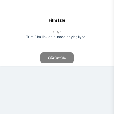
Film İzle
4 Üye
Tüm Film linkleri burada paylaşılıyor...
Görüntüle