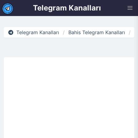
Telegram Kanalları
Telegram Kanalları
Bahis Telegram Kanalları
N