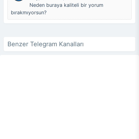
Neden buraya kaliteli bir yorum
bırakmıyorsun?
Benzer Telegram Kanalları