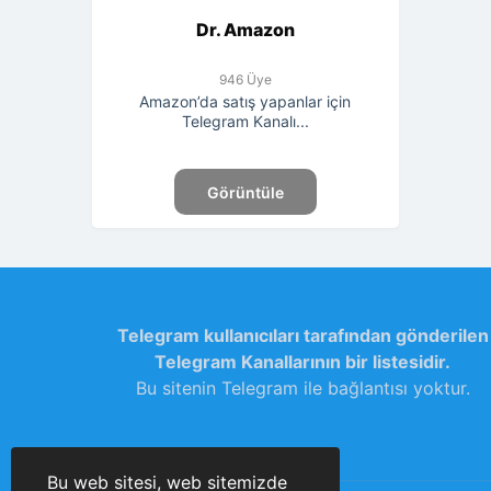
Dr. Amazon
946 Üye
Amazon’da satış yapanlar için
Telegram Kanalı...
Görüntüle
Telegram kullanıcıları tarafından gönderilen
Telegram Kanallarının bir listesidir.
Bu sitenin Telegram ile bağlantısı yoktur.
Bu web sitesi, web sitemizde