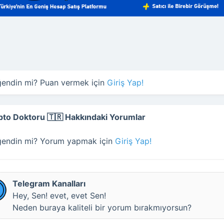
endin mi? Puan vermek için
Giriş Yap!
pto Doktoru 🇹🇷 Hakkındaki Yorumlar
endin mi? Yorum yapmak için
Giriş Yap!
Telegram Kanalları
Hey, Sen! evet, evet Sen!
Neden buraya kaliteli bir yorum bırakmıyorsun?