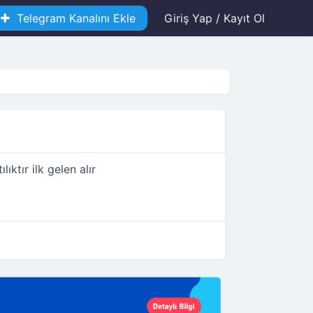
Telegram Kanalını Ekle
Giriş Yap / Kayıt Ol
ıktır ilk gelen alır