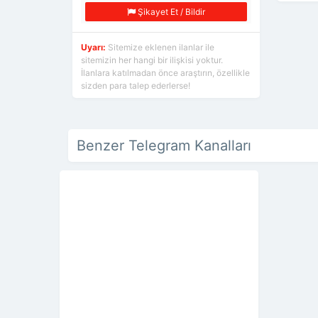
Şikayet Et / Bildir
Uyarı:
Sitemize eklenen ilanlar ile
sitemizin her hangi bir ilişkisi yoktur.
İlanlara katılmadan önce araştırın, özellikle
sizden para talep ederlerse!
Benzer Telegram Kanalları