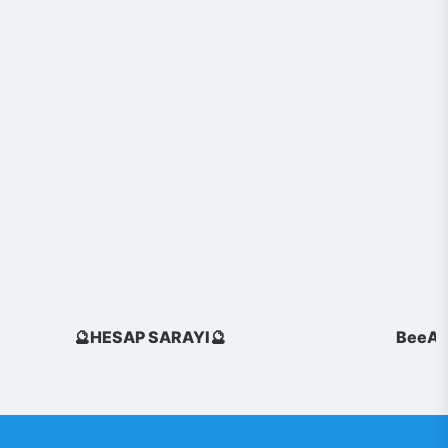
🔮HESAP SARAYI🔮
BeeAr
239 Üye Hazır Botlar Hoşgeldiniz Mesajı Hazır (değiştirilir) Ka
- Arşivler otomatik 
Fiyat : 10₺ - 239 Üye
Fiyat : 700₺ 