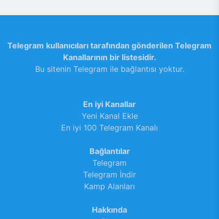
Telegram kullanıcıları tarafından gönderilen Telegram
Kanallarının bir listesidir.
Bu sitenin Telegram ile bağlantısı yoktur.
En iyi Kanallar
Yeni Kanal Ekle
En iyi 100 Telegram Kanalı
Bağlantılar
Telegram
Telegram İndir
Kamp Alanları
Hakkında