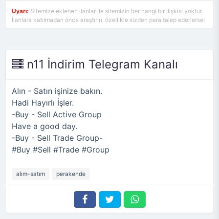
Uyarı:
Sitemize eklenen ilanlar ile sitemizin her hangi bir ilişkisi yoktur.
İlanlara katılmadan önce araştırın, özellikle sizden para talep ederlerse!
n11 İndirim Telegram Kanalı
Alın - Satın işinize bakın.
Hadi Hayırlı İşler.
-Buy - Sell Active Group
Have a good day.
-Buy - Sell Trade Group-
#Buy #Sell #Trade #Group
alım-satım
perakende