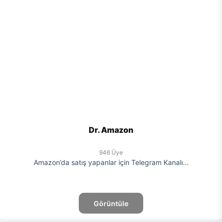
Dr. Amazon
946 Üye
Amazon’da satış yapanlar için Telegram Kanalı...
Görüntüle