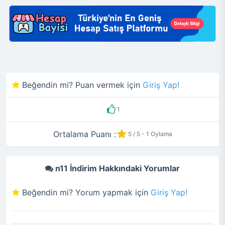
Beğendin mi? Puan vermek için
Giriş Yap!
1
Ortalama Puanı :
5
/
5
-
1
Oylama
n11 İndirim Hakkındaki Yorumlar
Beğendin mi? Yorum yapmak için
Giriş Yap!