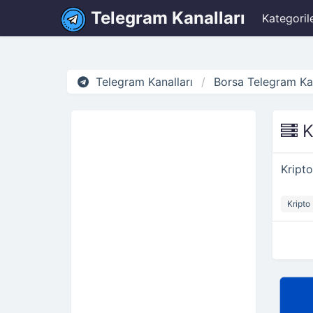
Telegram Kanalları
Kategoril
Telegram Kanalları
Borsa Telegram Kan
K
Kripto
Kripto