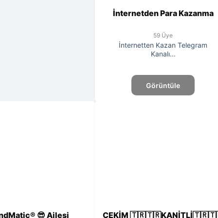
İnternetden Para Kazanma
59 Üye
İnternetten Kazan Telegram
Kanalı...
Görüntüle
ndMatic® 😎 Ailesi
ÇEKİM 🇹🇷🇹🇷KANİTLİ🇹🇷🇹