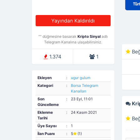
Yayından Kaldırıldı
"" düğmesine basarak
Kripto Sinyal
adlı
Telegram Kanalına ulaşabilirsiniz.
Beğ
1.374
1
Ekleyen
:
ugur gulum
Kategori
:
Borsa Telegram
Kanalları
Son
:
23 Eyl, 11:01
Kri
Güncelleme
Eklenme
:
24 Kasım 2021
Beğ
Tarihi
Üye Sayısı
:
1
İlan Puanı
:
5
(1)