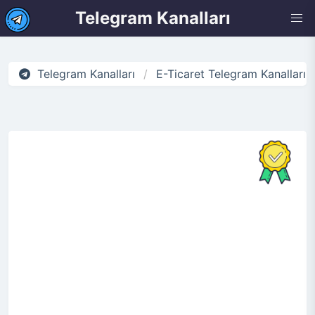
Telegram Kanalları
Telegram Kanalları
E-Ticaret Telegram Kanalları