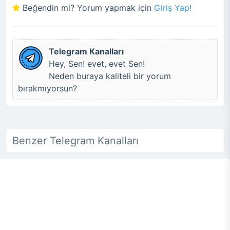
Beğendin mi? Yorum yapmak için
Giriş Yap!
Telegram Kanalları
Hey, Sen! evet, evet Sen!
Neden buraya kaliteli bir yorum
bırakmıyorsun?
Benzer Telegram Kanalları