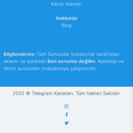
Kamp Alanları
Hakkında
Blog
Bilgilendirme:
Tüm Sunucular kullanıcılar tarafından
eklenir ve içerikten
Ben sorumlu değilim
. Kullanışlı ve
temiz sunucuları onaylamaya çalışıyorum.
2020 © Telegram Kanalları. Tüm hakları Saklıdır.