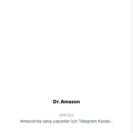
Dr. Amazon
946 Üye
Amazon’da satış yapanlar için Telegram Kanalı...