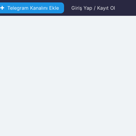
Telegram Kanalını Ekle
Giriş Yap / Kayıt Ol