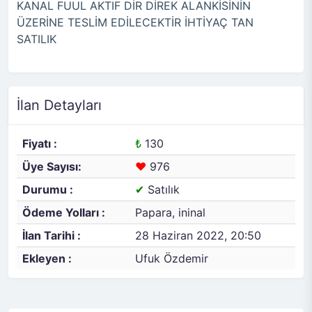
KANAL FUUL AKTIF DİR DİREK ALANKİSİNİN
ÜZERİNE TESLİM EDİLECEKTİR İHTİYAÇ TAN
SATILIK
İlan Detayları
Fiyatı :
₺
130
Üye Sayısı:
❤
976
Durumu :
✔
Satılık
Ödeme Yolları :
Papara, ininal
İlan Tarihi :
28 Haziran 2022, 20:50
Ekleyen :
Ufuk Özdemir